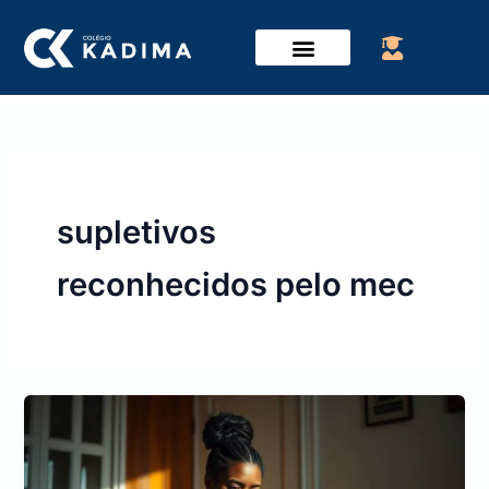
Ir
para
o
conteúdo
supletivos
reconhecidos pelo mec